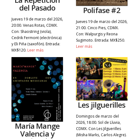
del Pasado
Polifase #2
Jueves 19 de marzo del 2026,
Jueves 19 de marzo del 2026,
20:00. Venas Rotas, CDMX.
21:00. Cinco Pies, CDMX.
Con: Shaostring (viola),
Con: Walpurgis y Reona
Cedrik Fermont (electrónica)
Sugimoto. Entrada: MX$250.
y Eli Piña (saxofón). Entrada:
Leer más
MX$120.
Leer más
Les jilguerilles
Domingos de marzo del
2026, 18:00. Sol de Lluvia,
María Mange
CDMX. Con Les Jilguerilles
Valencia y
(Misha Marks, Carlos Alegre).