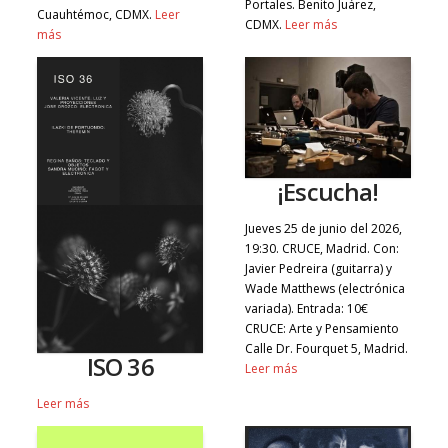
Portales. Benito Juárez,
Cuauhtémoc, CDMX.
Leer
CDMX.
Leer más
más
¡Escucha!
Jueves 25 de junio del 2026,
19:30. CRUCE, Madrid. Con:
Javier Pedreira (guitarra) y
Wade Matthews (electrónica
variada). Entrada: 10€
CRUCE: Arte y Pensamiento
Calle Dr. Fourquet 5, Madrid.
ISO 36
Leer más
Leer más