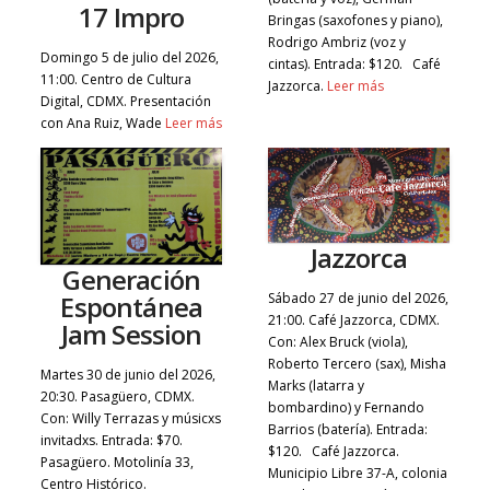
17 Impro
Bringas (saxofones y piano),
Rodrigo Ambriz (voz y
Domingo 5 de julio del 2026,
cintas). Entrada: $120. Café
11:00. Centro de Cultura
Jazzorca.
Leer más
Digital, CDMX. Presentación
con Ana Ruiz, Wade
Leer más
Jazzorca
Generación
Espontánea
Sábado 27 de junio del 2026,
21:00. Café Jazzorca, CDMX.
Jam Session
Con: Alex Bruck (viola),
Roberto Tercero (sax), Misha
Martes 30 de junio del 2026,
Marks (latarra y
20:30. Pasagüero, CDMX.
bombardino) y Fernando
Con: Willy Terrazas y músicxs
Barrios (batería). Entrada:
invitadxs. Entrada: $70.
$120. Café Jazzorca.
Pasagüero. Motolinía 33,
Municipio Libre 37-A, colonia
Centro Histórico.