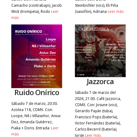
Camacho (contrabajo), Jacob
Steinbichler (voz), Eli Piña
Wick (trompeta), Rodo
Leer
(saxofón), Adriana
Leer más
más
Jazzorca
Ruido Onírico
Sábado 7 de marzo del
2026, 21:00. Café Jazzorca,
Sábado 7 de marzo, 20:30.
CDMX. Con: Josune (voz),
Azotea 118, CDMX. Con:
Gerardo Payán (tuba),
Loope, Nê.i Villaseñor, Aniux
Francisco Pops (batería),
Dez, Amanda Gutiérrez,
Victor Fernández (batería),
Piaka + Doris. Entrada:
Leer
Carlos Becerril (batería),
más
Jorge
Leer más