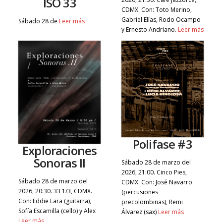
ISO 33
CDMX. Con: Toto Merino,
Gabriel Elías, Rodo Ocampo
Sábado 28 de
Leer más
y Ernesto Andriano.
Leer más
Polifase #3
Exploraciones
Sonoras II
Sábado 28 de marzo del
2026, 21:00. Cinco Pies,
Sábado 28 de marzo del
CDMX. Con: José Navarro
2026, 20:30. 33 1/3, CDMX.
(percusiones
Con: Eddie Lara (guitarra),
precolombinas), Remi
Sofía Escamilla (cello) y Alex
Álvarez (sax)
Leer más
Leer más