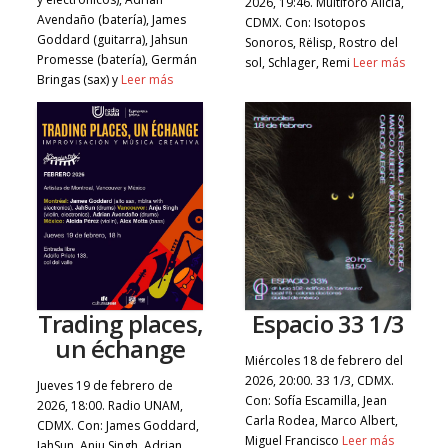
2026, 19:46. Multiforo Alicia,
Avendaño (batería), James
CDMX. Con: Isotopos
Goddard (guitarra), Jahsun
Sonoros, Rëlisp, Rostro del
Promesse (batería), Germán
sol, Schlager, Remi
Leer más
Bringas (sax) y
Leer más
Trading places,
Espacio 33 1/3
un échange
Miércoles 18 de febrero del
2026, 20:00. 33 1/3, CDMX.
Jueves 19 de febrero de
Con: Sofía Escamilla, Jean
2026, 18:00. Radio UNAM,
Carla Rodea, Marco Albert,
CDMX. Con: James Goddard,
Miguel Francisco
Leer más
JahSun, Anju Singh, Adrian