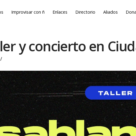
os
Improvisar con ñ
Enlaces
Directorio
Aliados
Dona
ller y concierto en Ciu