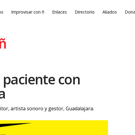
os
Improvisar con ñ
Enlaces
Directorio
Aliados
Dona
 ñ
 paciente con
a
or, artista sonoro y gestor, Guadalajara.