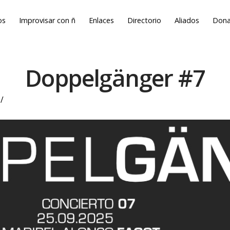
os
Improvisar con ñ
Enlaces
Directorio
Aliados
Dona
Doppelgänger #7