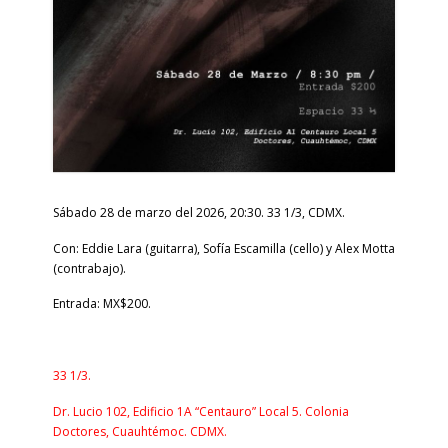
Sábado 28 de marzo del 2026, 20:30. 33 1/3, CDMX.
Con: Eddie Lara (guitarra), Sofía Escamilla (cello) y Alex
Motta
(contrabajo).
Entrada: MX$200.
33 1/3.
Dr. Lucio 102, Edificio 1A “Centauro” Local 5. Colonia
Doctores, Cuauhtémoc. CDMX.