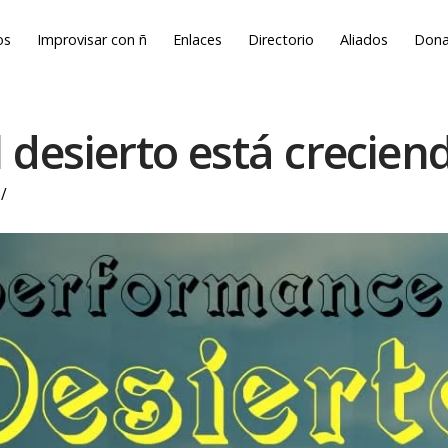
os
Improvisar con ñ
Enlaces
Directorio
Aliados
Dona
l desierto está crecien