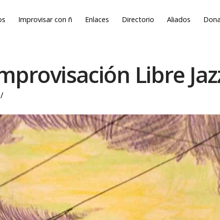
os
Improvisar con ñ
Enlaces
Directorio
Aliados
Dona
Improvisación Libre Ja