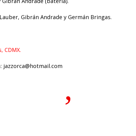
y Gibrán Andrade (batería).
l Lauber, Gibrán Andrade y Germán Bringas.
es, CDMX.
a: jazzorca@hotmail.com