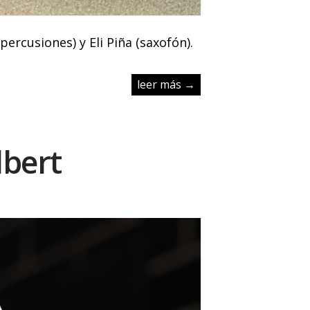
ercusiones) y Eli Piña (saxofón).
leer más →
lbert