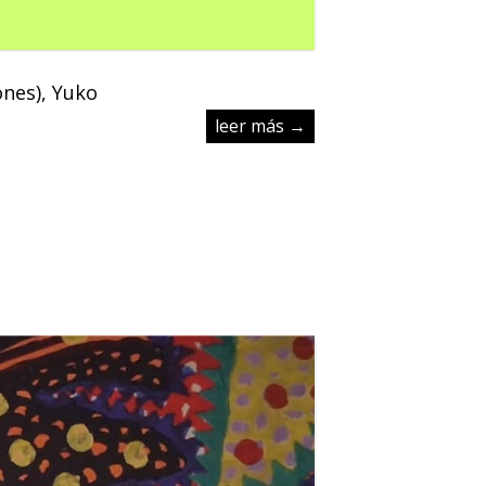
ones), Yuko
leer más →