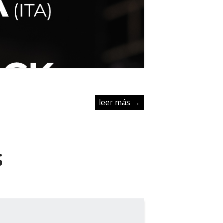
leer más →
s