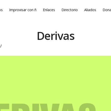
os
Improvisar con ñ
Enlaces
Directorio
Aliados
Dona
Derivas