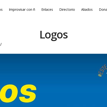
os
Improvisar con ñ
Enlaces
Directorio
Aliados
Dona
Logos