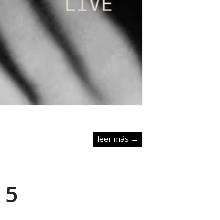
leer más →
 5