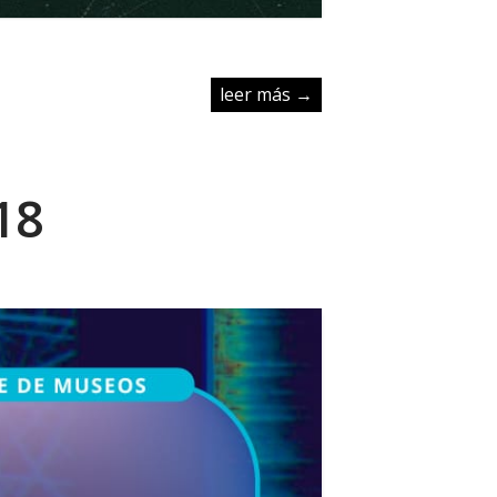
leer más →
18