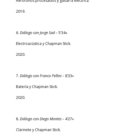
Aerófonos procesados y guitarra eléctrica.
2019.
6.
Diálogo con Jorge Sad –
5’34»
Electroacústica y Chapman Stick.
2020.
7.
Diálogo con Franco Pellini –
8’33»
Batería y Chapman Stick.
2020.
8.
Diálogo con Diego Montes –
4’27»
Clarinete y Chapman Stick.