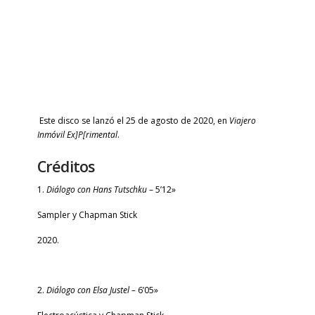
Este disco se lanzó el 25 de agosto de 2020, en
Viajero
Inmóvil Ex]P[rimental
.
Créditos
1.
Diálogo con Hans Tutschku
– 5’12»
Sampler y Chapman Stick
2020.
2.
Diálogo con Elsa Justel –
6’05»