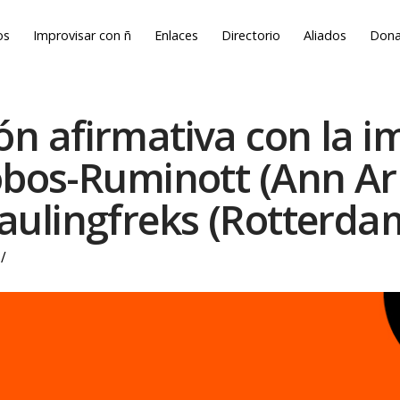
os
Improvisar con ñ
Enlaces
Directorio
Aliados
Dona
ón afirmativa con la im
lobos-Ruminott (Ann A
aulingfreks (Rotterda