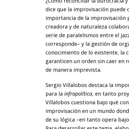
¿Cómo reconciliar la burocracia y
dice que la improvisación puede o
importancia de la improvisación p
creadora y de naturaleza colabora
serie de paralelismos entre el jaz
corresponde– y la gestión de org
conocimiento de lo existente, la 
garanticen un orden sin caer en r
de manera imprevista.
Sergio Villalobos destaca la impo
para la
infrapolítica
, en tanto proy
Villalobos cuestiona bajo qué con
improvisación en un mundo donde
de su lógica –en tanto opera baj
Para desarrollar este tema, elabo