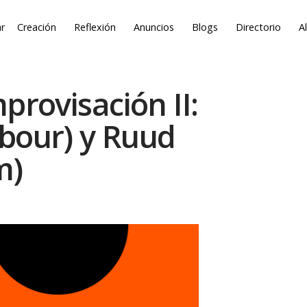
r
Creación
Reflexión
Anuncios
Blogs
Directorio
A
provisación II:
rbour) y Ruud
m)