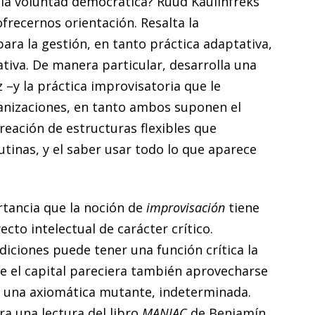
 la voluntad democrática? Ruud Kaulinfreks
frecernos orientación. Resalta la
ara la gestión, en tanto práctica adaptativa,
tiva. De manera particular, desarrolla una
z –y la práctica improvisatoria que le
anizaciones, en tanto ambos suponen el
creación de estructuras flexibles que
utinas, y el saber usar todo lo que aparece
rtancia que la noción de
improvisación
tiene
ecto intelectual de carácter crítico.
diciones puede tener una función crítica la
 el capital pareciera también aprovecharse
o una axiomática mutante, indeterminada.
ra una lectura del libro
MANIAC
de Benjamín