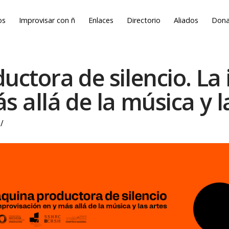
os
Improvisar con ñ
Enlaces
Directorio
Aliados
Dona
ctora de silencio. La
s allá de la música y l