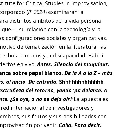
titute for Critical Studies in Improvisation,
ncorporado (
IF 2024
) examinarán la
ara distintos ámbitos de la vida personal —
sique—, su relación con la tecnología y la
as configuraciones sociales y organizativas.
otivo de tematización en la literatura, las
 derechos humanos y la discapacidad. Habrá,
iertos en vivo.
Antes. Silencio del maquinar.
anca sobre papel blanco.
De la A a la Z – más
, al inicio. De entrada.
Shhhhhhhhhhhhh
.
extrañeza del retorno, yendo ‘pa delante. A
te. ¿Se oye, o no se deja oír?
La apuesta es
 red internacional de investigadores y
embros, sus frutos y sus posibilidades con
improvisación por venir.
Calla. Para decir.