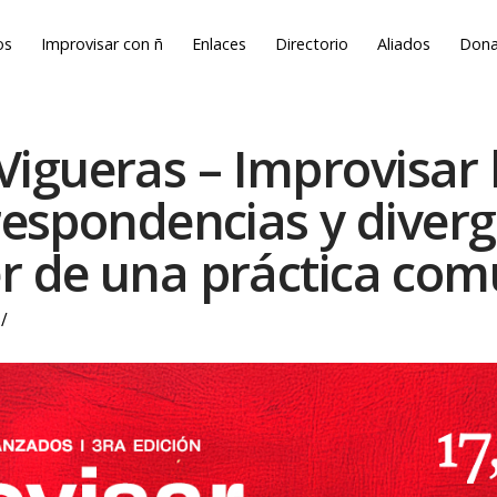
os
Improvisar con ñ
Enlaces
Directorio
Aliados
Dona
igueras – Improvisar 
respondencias y diverg
r de una práctica com