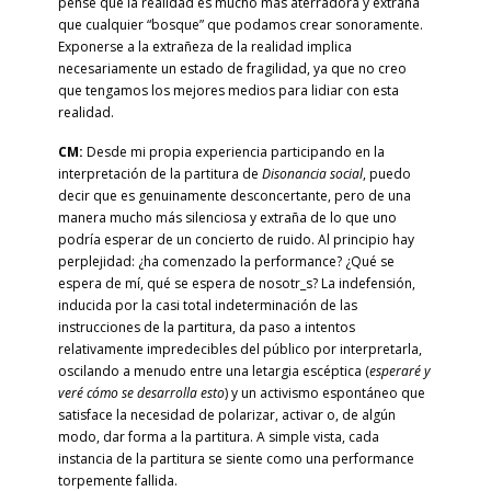
pensé que la realidad es mucho más aterradora y extraña
que cualquier “bosque” que podamos crear sonoramente.
Exponerse a la extrañeza de la realidad implica
necesariamente un estado de fragilidad, ya que no creo
que tengamos los mejores medios para lidiar con esta
realidad.
CM:
Desde mi propia experiencia participando en la
interpretación de la partitura de
Disonancia social
, puedo
decir que es genuinamente desconcertante, pero de una
manera mucho más silenciosa y extraña de lo que uno
podría esperar de un concierto de ruido. Al principio hay
perplejidad: ¿ha comenzado la performance? ¿Qué se
espera de mí, qué se espera de nosotr_s? La indefensión,
inducida por la casi total indeterminación de las
instrucciones de la partitura, da paso a intentos
relativamente impredecibles del público por interpretarla,
oscilando a menudo entre una letargia escéptica (
esperaré y
veré cómo se desarrolla esto
) y un activismo espontáneo que
satisface la necesidad de polarizar, activar o, de algún
modo, dar forma a la partitura. A simple vista, cada
instancia de la partitura se siente como una performance
torpemente fallida.