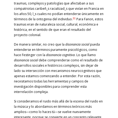
traumas, complejos y patologías que afectaban a sus
compatriotas caribeñ_s racializad_s que vivían en Francia en
los años 50, l_s cuales no podían entenderse únicamente en
[8]
términos de la ontogenia del individuo.
Para Fanon, estos
traumas eran de naturaleza social, cultural, económica e
histórica, en el sentido de que eran el resultado del
proyecto colonial.
De manera similar, no creo que la
disonancia social
pueda
entenderse en términos puramente psicológicos, como
hace Festinger con la
disonancia cognitiva
. Lo que llamo
disonancia social
debe comprenderse como el resultado de
desarrollos sociales e históricos complejos, sin dejar de
lado su intersección con mecanismos neurocognitivos que
apenas estamos comenzando a entender. Por esta razón,
necesitamos todas las herramientas y campos de
investigación disponibles para comprender esta
interrelación compleja.
Si consideramos el ruido más allá de la escena del ruido en
la música y lo abordamos en términos teóricos más
amplios—como lo haces tú—se vuelve nuevamente
interesante, porque se convierte en un concepto relevante