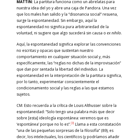
MATTIN:
La partitura funciona como un abrelatas para
nuestra idea del yo y abre una caja de Pandora. Una vez
que los males han salido y la “disonancia social” resuena,
surge la espontaneidad. Sin embargo, aquí la
espontaneidad no significa pura arbitrariedad de la
voluntad, ni sugiere que algo sucederá sin causa o
ex nihilo
.
Aquí, la espontaneidad significa explorar las convenciones
no escritas y opacas que sustentan nuestro
comportamiento en cualquier situación social y, más
específicamente, las “reglas no dichas de la improvisación”
que dan por sentada la libertad del individuo. La
espontaneidad en la interpretación de la partitura significa,
por lo tanto, experimentar conscientemente el
condicionamiento social y las reglas a las que estamos
sujetos.
CM: Esto recuerda a la crítica de Louis Althusser sobre la
espontaneidad: “Solo tengo una palabra más que decir
sobre [esta] ideología espontánea: veremos que es
[3]
‘espontánea’ porque no lo es”.
Llama a esta constatación
“una de las pequeñas sorpresas de la filosofía” (89), es
decir, los intelectuales, los científicos (y podríamos añadir