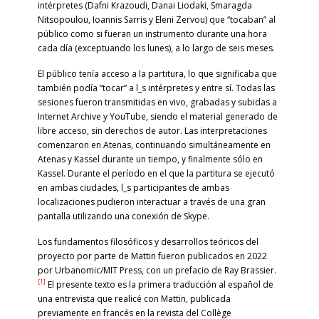
intérpretes (Dafni Krazoudi, Danai Liodaki, Smaragda
Nitsopoulou, Ioannis Sarris y Eleni Zervou) que “tocaban” al
público como si fueran un instrumento durante una hora
cada día (exceptuando los lunes), a lo largo de seis meses.
El público tenía acceso a la partitura, lo que significaba que
también podía “tocar” a l_s intérpretes y entre sí. Todas las
sesiones fueron transmitidas en vivo, grabadas y subidas a
Internet Archive y YouTube, siendo el material generado de
libre acceso, sin derechos de autor. Las interpretaciones
comenzaron en Atenas, continuando simultáneamente en
Atenas y Kassel durante un tiempo, y finalmente sólo en
Kassel. Durante el período en el que la partitura se ejecutó
en ambas ciudades, l_s participantes de ambas
localizaciones pudieron interactuar a través de una gran
pantalla utilizando una conexión de Skype.
Los fundamentos filosóficos y desarrollos teóricos del
proyecto por parte de Mattin fueron publicados en 2022
por Urbanomic/MIT Press, con un prefacio de Ray Brassier.
[1]
El presente texto es la primera traducción al español de
una entrevista que realicé con Mattin, publicada
previamente en francés en la revista del Collège