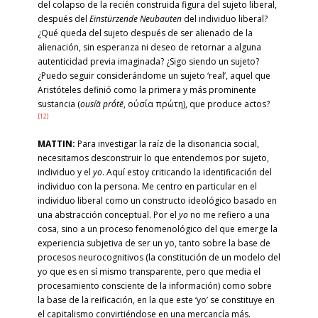
del colapso de la recién construida figura del sujeto liberal,
después del
Einstürzende Neubauten
del individuo liberal?
¿Qué queda del sujeto después de ser alienado de la
alienación, sin esperanza ni deseo de retornar a alguna
autenticidad previa imaginada? ¿Sigo siendo un sujeto?
¿Puedo seguir considerándome un sujeto ‘real’, aquel que
Aristóteles definió como la primera y más prominente
sustancia (
ousíā prṓtē
, ούσία πρώτη), que produce actos?
[12]
MATTIN:
Para investigar la raíz de la disonancia social,
necesitamos desconstruir lo que entendemos por sujeto,
individuo y el
yo
. Aquí estoy criticando la identificación del
individuo con la persona. Me centro en particular en el
individuo liberal como un constructo ideológico basado en
una abstracción conceptual. Por el
yo
no me refiero a una
cosa, sino a un proceso fenomenológico del que emerge la
experiencia subjetiva de ser un yo, tanto sobre la base de
procesos neurocognitivos (la constitución de un modelo del
yo que es en sí mismo transparente, pero que media el
procesamiento consciente de la información) como sobre
la base de la reificación, en la que este ‘yo’ se constituye en
el capitalismo convirtiéndose en una mercancía más.