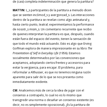
de (casi) completa indeterminación que genera la partitura?
MATTIN:
L_s participantes de la partitura a menudo dicen
que se sienten incómod_s y avergonzad_s. Las interacciones
dentro de la partitura se revelan como algo antinatural y,
hasta cierto punto, teatral; experimentamos la performance
de nosotr_s mism_s. Un comentario recurrente que recibo
de quienes interpretan la partitura es que, después, cuando
están fuera del espacio del evento, tienen la sensación de
que todo el mundo está actuando. Esto es algo que Erving
Goffman explora de manera impresionante en su libro
The
Presentation of Self in Everyday Life
(1956). Estamos
socialmente determinados por las convenciones que
aceptamos, adoptando ciertos frentes y accesorios para
evitar la vergüenza, para encajar. El problema, para
reformular a Althusser, es que no tenemos ninguna razón
aparente para salir de lo que se nos presenta como
inmediatamente evidente.
CM:
Analicemos más de cerca la idea de jugar con el
consenso a contrapelo, lo cual no es lo mismo que
transgredir una norma o desafiar un consenso existente (es
decir, no es simplemente oposicional). ¿Es la partitura de