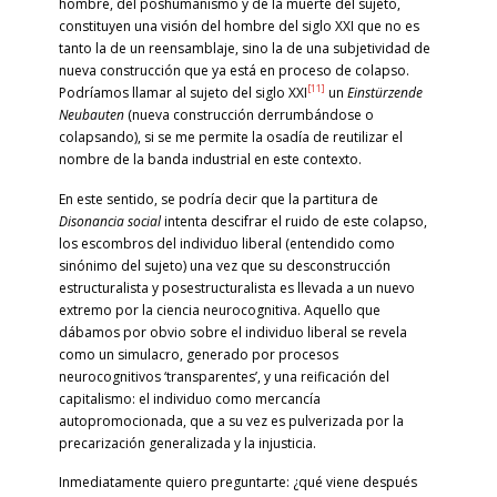
hombre, del poshumanismo y de la muerte del sujeto,
constituyen una visión del hombre del siglo XXI que no es
tanto la de un reensamblaje, sino la de una subjetividad de
nueva construcción que ya está en proceso de colapso.
[11]
Podríamos llamar al sujeto del siglo XXI
un
Einstürzende
Neubauten
(nueva construcción derrumbándose o
colapsando), si se me permite la osadía de reutilizar el
nombre de la banda industrial en este contexto.
En este sentido, se podría decir que la partitura de
Disonancia social
intenta descifrar el ruido de este colapso,
los escombros del individuo liberal (entendido como
sinónimo del sujeto) una vez que su desconstrucción
estructuralista y posestructuralista es llevada a un nuevo
extremo por la ciencia neurocognitiva. Aquello que
dábamos por obvio sobre el individuo liberal se revela
como un simulacro, generado por procesos
neurocognitivos ‘transparentes’, y una reificación del
capitalismo: el individuo como mercancía
autopromocionada, que a su vez es pulverizada por la
precarización generalizada y la injusticia.
Inmediatamente quiero preguntarte: ¿qué viene después