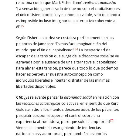
relaciona con lo que Mark Fisher llamó
realismo capitalista
:
“La sensación generalizada de que no solo el capitalismo es
el único sistema político y económico viable, sino que ahora
es imposible incluso imaginar una alternativa coherente a
[5]
él”.
Según Fisher, esta idea se cristaliza perfectamente en las
palabras de Jameson: “Es más fácil imaginar el fin del
[6]
mundo que el fin del capitalismo”.
La incapacidad de
escapar de la tensión que surge de la
disonancia social
se ve
agravada por la ausencia de una alternativa al capitalismo.
Para aliviar esta tensión, parece que todo lo que podemos
hacer es perpetuar nuestra autoconcepción como
individuos liberales e intentar disfrutar de las mínimas
libertades disponibles.
CM:
¿Es relevante pensar la
disonancia social
en relación con
las
reacciones catastróficas
colectivas, en el sentido que Kurt
Goldstein dio a los intentos desesperados de los pacientes
psiquiátricos por recuperar el control sobre una
[7]
experiencia abrumadora, pero que solo la empeoran?
Vienen a la mente el resurgimiento de tendencias
nacionalistas y autoritarias, pero también las teorías