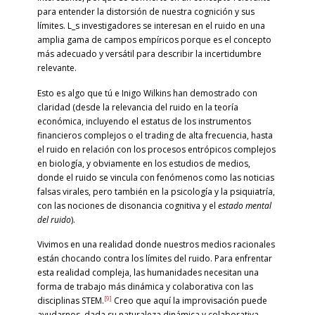
para entender la distorsión de nuestra cognición y sus
límites. L_s investigadores se interesan en el ruido en una
amplia gama de campos empíricos porque es el concepto
más adecuado y versátil para describir la incertidumbre
relevante.
Esto es algo que tú e Inigo Wilkins han demostrado con
claridad (desde la relevancia del ruido en la teoría
económica, incluyendo el estatus de los instrumentos
financieros complejos o el trading de alta frecuencia, hasta
el ruido en relación con los procesos entrópicos complejos
en biología, y obviamente en los estudios de medios,
donde el ruido se vincula con fenómenos como las noticias
falsas virales, pero también en la psicología y la psiquiatría,
con las nociones de disonancia cognitiva y el
estado mental
del ruido
).
Vivimos en una realidad donde nuestros medios racionales
están chocando contra los límites del ruido. Para enfrentar
esta realidad compleja, las humanidades necesitan una
forma de trabajo más dinámica y colaborativa con las
[9]
disciplinas STEM.
Creo que aquí la improvisación puede
ayudarnos, dada su naturaleza dinámica y colaborativa,