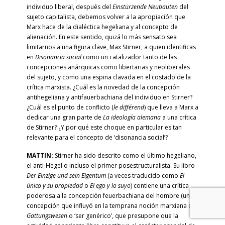
individuo liberal, después del
Einstürzende Neubauten
del
sujeto capitalista, debemos volver a la apropiación que
Marx hace de la dialéctica hegeliana y al concepto de
alienación. En este sentido, quizá lo más sensato sea
limitarnos a una figura clave, Max Stirner, a quien identificas
en
Disonancia social
como un catalizador tanto de las
concepciones anárquicas como libertarias y neoliberales
del sujeto, y como una espina clavada en el costado de la
crítica marxista. ¿Cuál es la novedad de la concepción
antihegeliana y antifauerbachiana del individuo en Stirner?
¿Cuál es el punto de conflicto (
le différend
) que lleva a Marx a
dedicar una gran parte de
La ideología alemana
a una crítica
de Stirner? ¿Y por qué este choque en particular es tan
relevante para el concepto de ‘disonancia social’?
MATTIN:
Stirner ha sido descrito como el último hegeliano,
el anti-Hegel o incluso el primer posestructuralista. Su libro
Der Einzige und sein Eigentum
(a veces traducido como
El
único y su propiedad
o
El ego y lo suyo
) contiene una crítica
poderosa a la concepción feuerbachiana del hombre (una
concepción que influyó en la temprana noción marxiana de
Gattungswesen
o ‘ser genérico’, que presupone que la