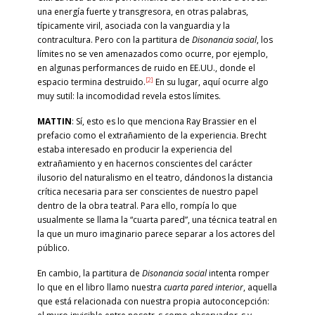
una energía fuerte y transgresora, en otras palabras,
típicamente viril, asociada con la vanguardia y la
contracultura. Pero con la partitura de
Disonancia social
, los
límites no se ven amenazados como ocurre, por ejemplo,
en algunas performances de ruido en EE.UU., donde el
[2]
espacio termina destruido.
En su lugar, aquí ocurre algo
muy sutil: la incomodidad revela estos límites.
MATTIN
: Sí, esto es lo que menciona Ray Brassier en el
prefacio como el extrañamiento de la experiencia. Brecht
estaba interesado en producir la experiencia del
extrañamiento y en hacernos conscientes del carácter
ilusorio del naturalismo en el teatro, dándonos la distancia
crítica necesaria para ser conscientes de nuestro papel
dentro de la obra teatral. Para ello, rompía lo que
usualmente se llama la “cuarta pared”, una técnica teatral en
la que un muro imaginario parece separar a los actores del
público.
En cambio, la partitura de
Disonancia social
intenta romper
lo que en el libro llamo nuestra
cuarta pared interior
, aquella
que está relacionada con nuestra propia autoconcepción: