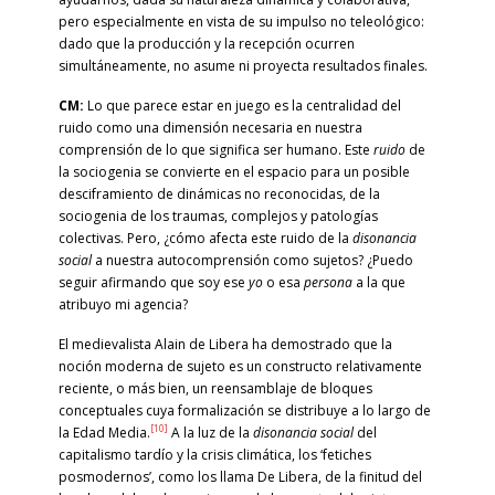
pero especialmente en vista de su impulso no teleológico:
dado que la producción y la recepción ocurren
simultáneamente, no asume ni proyecta resultados finales.
CM:
Lo que parece estar en juego es la centralidad del
ruido como una dimensión necesaria en nuestra
comprensión de lo que significa ser humano. Este
ruido
de
la sociogenia se convierte en el espacio para un posible
desciframiento de dinámicas no reconocidas, de la
sociogenia de los traumas, complejos y patologías
colectivas. Pero, ¿cómo afecta este ruido de la
disonancia
social
a nuestra autocomprensión como sujetos? ¿Puedo
seguir afirmando que soy ese
yo
o esa
persona
a la que
atribuyo mi agencia?
El medievalista Alain de Libera ha demostrado que la
noción moderna de sujeto es un constructo relativamente
reciente, o más bien, un reensamblaje de bloques
conceptuales cuya formalización se distribuye a lo largo de
[10]
la Edad Media.
A la luz de la
disonancia social
del
capitalismo tardío y la crisis climática, los ‘fetiches
posmodernos’, como los llama De Libera, de la finitud del