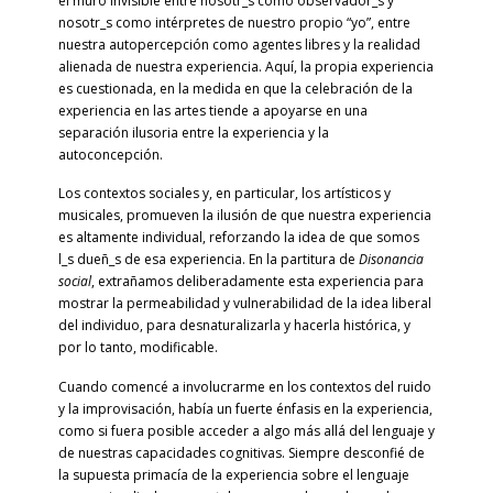
el muro invisible entre nosotr_s como observador_s y
nosotr_s como intérpretes de nuestro propio “yo”, entre
nuestra autopercepción como agentes libres y la realidad
alienada de nuestra experiencia. Aquí, la propia experiencia
es cuestionada, en la medida en que la celebración de la
experiencia en las artes tiende a apoyarse en una
separación ilusoria entre la experiencia y la
autoconcepción.
Los contextos sociales y, en particular, los artísticos y
musicales, promueven la ilusión de que nuestra experiencia
es altamente individual, reforzando la idea de que somos
l_s dueñ_s de esa experiencia. En la partitura de
Disonancia
social
, extrañamos deliberadamente esta experiencia para
mostrar la permeabilidad y vulnerabilidad de la idea liberal
del individuo, para desnaturalizarla y hacerla histórica, y
por lo tanto, modificable.
Cuando comencé a involucrarme en los contextos del ruido
y la improvisación, había un fuerte énfasis en la experiencia,
como si fuera posible acceder a algo más allá del lenguaje y
de nuestras capacidades cognitivas. Siempre desconfié de
la supuesta primacía de la experiencia sobre el lenguaje