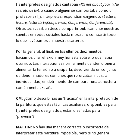
l_s intérpretes designados cantaban
«It’s not about you»
(
«No
se trata de ti»
); o cuando alguien se comportaba como un_
profesor(a), l_s intérpretes respondían exigiendo:
«Lecture,
lecture, lecture!»
(
«¡Conferencia, Conferencia, Conferencia!»
).
Otras técnicas iban desde compartir públicamente nuestras
cuentas en redes sociales hasta mostrar o compartir todo
lo que llevábamos en nuestras carteras.
Por lo general, al final, en los últimos diez minutos,
hacíamos una reflexión muy honesta sobre lo que había
ocurrido. Las interacciones normalmente tienden o bien a
alimentar la tensión o a disiparla, devolviendo un conjunto
de denominadores comunes que reforzaban nuestra
individualidad, en detrimento de compartir una atmósfera
comúnmente extraña.
CM:
¿Cómo describirías un “fracaso” en la interpretación de
la partitura, que estas técnicas auxiliares, disponibles para
l_s intérpretes designados, están diseñadas para
“prevenir”?
MATTIN:
No hay una manera correcta o incorrecta de
interpretar esta partitura imposible, pero si no genera