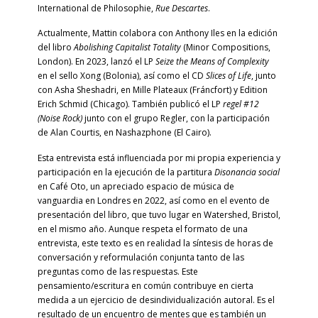
International de Philosophie,
Rue Descartes
.
Actualmente, Mattin colabora con Anthony Iles en la edición
del libro
Abolishing Capitalist Totality
(Minor Compositions,
London). En 2023, lanzó el LP
Seize the Means of Complexity
en el sello Xong (Bolonia), así como el CD
Slices of Life
, junto
con Asha Sheshadri, en Mille Plateaux (Fráncfort) y Edition
Erich Schmid (Chicago). También publicó el LP
regel #12
(Noise Rock)
junto con el grupo Regler, con la participación
de Alan Courtis, en Nashazphone (El Cairo).
Esta entrevista está influenciada por mi propia experiencia y
participación en la ejecución de la partitura
Disonancia social
en Café Oto, un apreciado espacio de música de
vanguardia en Londres en 2022, así como en el evento de
presentación del libro, que tuvo lugar en Watershed, Bristol,
en el mismo año. Aunque respeta el formato de una
entrevista, este texto es en realidad la síntesis de horas de
conversación y reformulación conjunta tanto de las
preguntas como de las respuestas. Este
pensamiento/escritura en común contribuye en cierta
medida a un ejercicio de desindividualización autoral. Es el
resultado de un encuentro de mentes que es también un