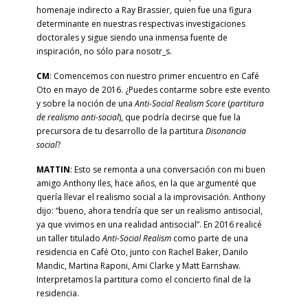
homenaje indirecto a Ray Brassier, quien fue una figura
determinante en nuestras respectivas investigaciones
doctorales y sigue siendo una inmensa fuente de
inspiración, no sólo para nosotr_s.
CM
: Comencemos con nuestro primer encuentro en Café
Oto en mayo de 2016. ¿Puedes contarme sobre este evento
y sobre la noción de una
Anti-Social Realism Score
(
partitura
de realismo anti-social
), que podría decirse que fue la
precursora de tu desarrollo de la partitura
Disonancia
social
?
MATTIN
: Esto se remonta a una conversación con mi buen
amigo Anthony Iles, hace años, en la que argumenté que
quería llevar el realismo social a la improvisación. Anthony
dijo: “bueno, ahora tendría que ser un realismo antisocial,
ya que vivimos en una realidad antisocial”. En 2016 realicé
un taller titulado
Anti-Social Realism
como parte de una
residencia en Café Oto, junto con Rachel Baker, Danilo
Mandic, Martina Raponi, Ami Clarke y Matt Earnshaw.
Interpretamos la partitura como el concierto final de la
residencia.